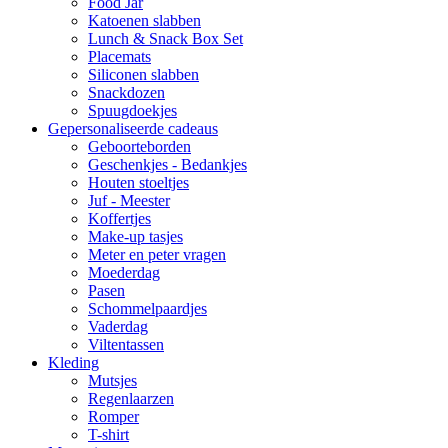
Food Jar
Katoenen slabben
Lunch & Snack Box Set
Placemats
Siliconen slabben
Snackdozen
Spuugdoekjes
Gepersonaliseerde cadeaus
Geboorteborden
Geschenkjes - Bedankjes
Houten stoeltjes
Juf - Meester
Koffertjes
Make-up tasjes
Meter en peter vragen
Moederdag
Pasen
Schommelpaardjes
Vaderdag
Viltentassen
Kleding
Mutsjes
Regenlaarzen
Romper
T-shirt