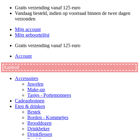
Ga
Gratis verzending vanaf 125 euro
naar
Vandaag besteld, indien op voorraad binnen de twee dagen
de
verzonden
inhoud
Mijn account
Mijn geboortelijst
Gratis verzending vanaf 125 euro
Account
Aanbod
Accessoires
Juwelen
Make-up
Tasjes - Portemonnees
Cadeaubonnen
Eten & drinken
Bestek
Borden - Kommetjes
Brooddozen
Drinkbeker
Drinkflessen