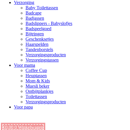
Verzorging
Baby Toilettassen
Badcape
Badjassen
Badslippers - Babyslofjes
Badspeelgoed
Bijtringen
Geschenksetjes
Haarspelden
Tandenborstels
Verzorgingsproducten
Verzorgingstassen
Voor mama
Coffee Cup
Heuptassen
Mom & Kids
Muesli beker
Ontbijtplankjes
Toilettassen
Verzorgingsproducten
Voor papa
€
0,00
0
Winkelwagen