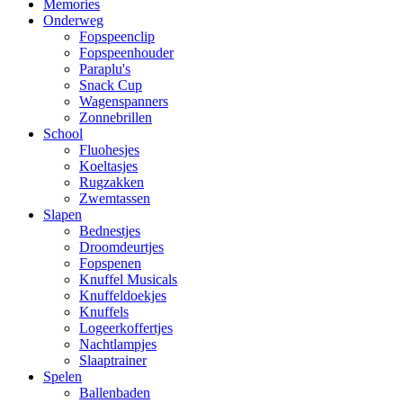
Memories
Onderweg
Fopspeenclip
Fopspeenhouder
Paraplu's
Snack Cup
Wagenspanners
Zonnebrillen
School
Fluohesjes
Koeltasjes
Rugzakken
Zwemtassen
Slapen
Bednestjes
Droomdeurtjes
Fopspenen
Knuffel Musicals
Knuffeldoekjes
Knuffels
Logeerkoffertjes
Nachtlampjes
Slaaptrainer
Spelen
Ballenbaden