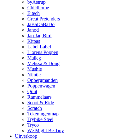
byAstrup
Childhome
Eitech
Great Pretenders
JaBaDaBaDo
Janod
Jaq Jaq Bird
Kitpas
Label Label
Llorens Poppen
Maileg
Melissa & Doug
Mushie
Nijntje
Opbergmanden
Poppenwagen
Quut
Rammelaars
Scoot & Ride
Scratch
Tekeningenmap
Trybike Steel
Tryco
We Might Be Tiny
Uitverkoop