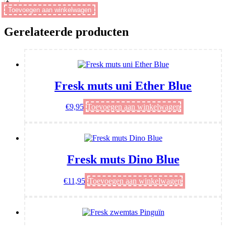
Horse
Toevoegen aan winkelwagen
Rabbit
Richie
Gerelateerde producten
Ivory
Tuttle
aantal
Fresk muts uni Ether Blue
€
9,95
Toevoegen aan winkelwagen
Fresk muts Dino Blue
€
11,95
Toevoegen aan winkelwagen