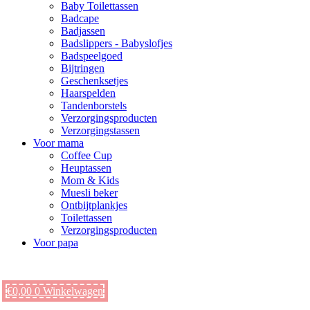
Baby Toilettassen
Badcape
Badjassen
Badslippers - Babyslofjes
Badspeelgoed
Bijtringen
Geschenksetjes
Haarspelden
Tandenborstels
Verzorgingsproducten
Verzorgingstassen
Voor mama
Coffee Cup
Heuptassen
Mom & Kids
Muesli beker
Ontbijtplankjes
Toilettassen
Verzorgingsproducten
Voor papa
€
0,00
0
Winkelwagen