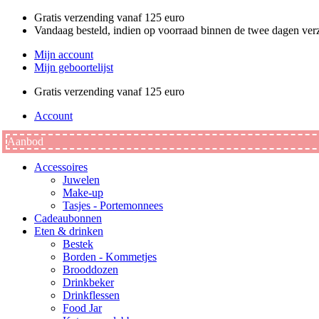
Ga
Gratis verzending vanaf 125 euro
naar
Vandaag besteld, indien op voorraad binnen de twee dagen ve
de
Mijn account
inhoud
Mijn geboortelijst
Gratis verzending vanaf 125 euro
Account
Aanbod
Accessoires
Juwelen
Make-up
Tasjes - Portemonnees
Cadeaubonnen
Eten & drinken
Bestek
Borden - Kommetjes
Brooddozen
Drinkbeker
Drinkflessen
Food Jar