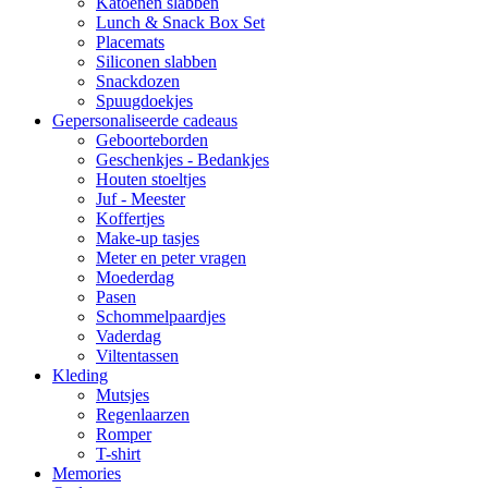
Katoenen slabben
Lunch & Snack Box Set
Placemats
Siliconen slabben
Snackdozen
Spuugdoekjes
Gepersonaliseerde cadeaus
Geboorteborden
Geschenkjes - Bedankjes
Houten stoeltjes
Juf - Meester
Koffertjes
Make-up tasjes
Meter en peter vragen
Moederdag
Pasen
Schommelpaardjes
Vaderdag
Viltentassen
Kleding
Mutsjes
Regenlaarzen
Romper
T-shirt
Memories