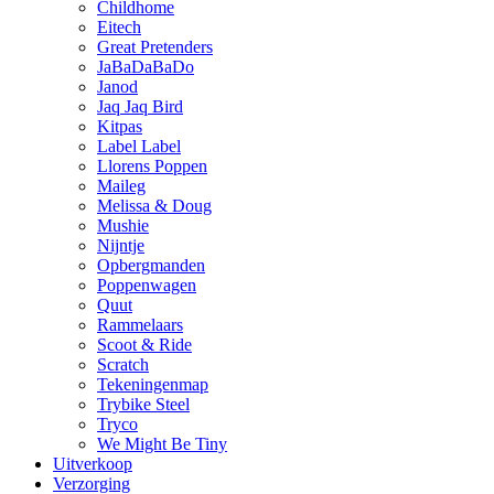
Childhome
Eitech
Great Pretenders
JaBaDaBaDo
Janod
Jaq Jaq Bird
Kitpas
Label Label
Llorens Poppen
Maileg
Melissa & Doug
Mushie
Nijntje
Opbergmanden
Poppenwagen
Quut
Rammelaars
Scoot & Ride
Scratch
Tekeningenmap
Trybike Steel
Tryco
We Might Be Tiny
Uitverkoop
Verzorging