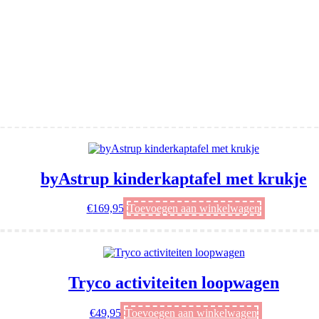
byAstrup kinderkaptafel met krukje
€
169,95
Toevoegen aan winkelwagen
Tryco activiteiten loopwagen
€
49,95
Toevoegen aan winkelwagen