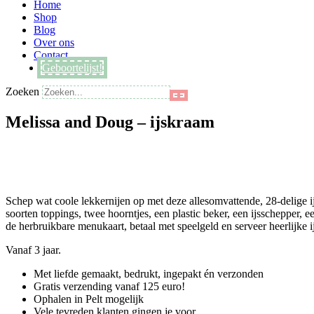
Main
Home
Menu
Shop
Blog
Over ons
Contact
Geboortelijst!
Zoeken
Melissa and Doug – ijskraam
Schep wat coole lekkernijen op met deze allesomvattende, 28-delige ijs
soorten toppings, twee hoorntjes, een plastic beker, een ijsschepper, 
de herbruikbare menukaart, betaal met speelgeld en serveer heerlijke ij
Vanaf 3 jaar.
Met liefde gemaakt, bedrukt, ingepakt én verzonden
Gratis verzending vanaf 125 euro!
Ophalen in Pelt mogelijk
Vele tevreden klanten gingen je voor