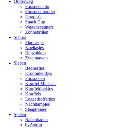
Onderweg
Fopspeenclip
Fopspeenhouder
Paraplu's
Snack Cup
Wagenspanners
Zonnebrillen
School
Fluohesjes
Koeltasjes
Rugzakken
Zwemtassen
Slapen
Bednestjes
Droomdeurtjes
Fopspenen
Knuffel Musicals
Knuffeldoekjes
Knuffels
Logeerkoffertjes
Nachtlampjes
Slaaptrainer
Spelen
Ballenbaden
byAstrup