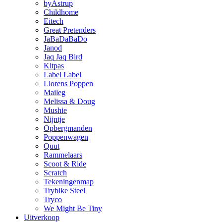
byAstrup
Childhome
Eitech
Great Pretenders
JaBaDaBaDo
Janod
Jaq Jaq Bird
Kitpas
Label Label
Llorens Poppen
Maileg
Melissa & Doug
Mushie
Nijntje
Opbergmanden
Poppenwagen
Quut
Rammelaars
Scoot & Ride
Scratch
Tekeningenmap
Trybike Steel
Tryco
We Might Be Tiny
Uitverkoop