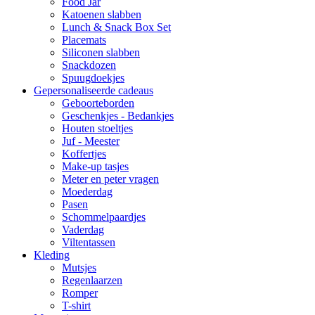
Food Jar
Katoenen slabben
Lunch & Snack Box Set
Placemats
Siliconen slabben
Snackdozen
Spuugdoekjes
Gepersonaliseerde cadeaus
Geboorteborden
Geschenkjes - Bedankjes
Houten stoeltjes
Juf - Meester
Koffertjes
Make-up tasjes
Meter en peter vragen
Moederdag
Pasen
Schommelpaardjes
Vaderdag
Viltentassen
Kleding
Mutsjes
Regenlaarzen
Romper
T-shirt