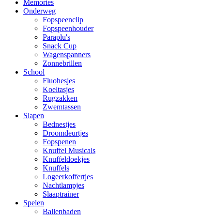
Memories
Onderweg
Fopspeenclip
Fopspeenhouder
Paraplu's
Snack Cup
Wagenspanners
Zonnebrillen
School
Fluohesjes
Koeltasjes
Rugzakken
Zwemtassen
Slapen
Bednestjes
Droomdeurtjes
Fopspenen
Knuffel Musicals
Knuffeldoekjes
Knuffels
Logeerkoffertjes
Nachtlampjes
Slaaptrainer
Spelen
Ballenbaden