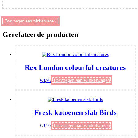
Mushie
Toevoegen aan winkelwagen
Siliconen
Placemat
Gerelateerde producten
-
Stone
aantal
Rex London colourful creatures
€
8,95
Toevoegen aan winkelwagen
Fresk katoenen slab Birds
€
9,95
Toevoegen aan winkelwagen