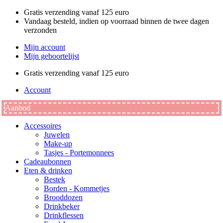
Ga
Gratis verzending vanaf 125 euro
naar
Vandaag besteld, indien op voorraad binnen de twee dagen
de
verzonden
inhoud
Mijn account
Mijn geboortelijst
Gratis verzending vanaf 125 euro
Account
Aanbod
Accessoires
Juwelen
Make-up
Tasjes - Portemonnees
Cadeaubonnen
Eten & drinken
Bestek
Borden - Kommetjes
Brooddozen
Drinkbeker
Drinkflessen