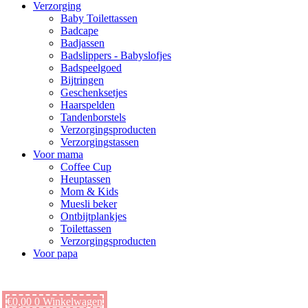
Verzorging
Baby Toilettassen
Badcape
Badjassen
Badslippers - Babyslofjes
Badspeelgoed
Bijtringen
Geschenksetjes
Haarspelden
Tandenborstels
Verzorgingsproducten
Verzorgingstassen
Voor mama
Coffee Cup
Heuptassen
Mom & Kids
Muesli beker
Ontbijtplankjes
Toilettassen
Verzorgingsproducten
Voor papa
€
0,00
0
Winkelwagen