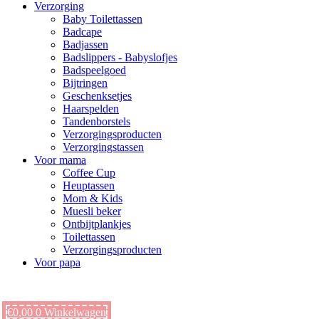
Verzorging
Baby Toilettassen
Badcape
Badjassen
Badslippers - Babyslofjes
Badspeelgoed
Bijtringen
Geschenksetjes
Haarspelden
Tandenborstels
Verzorgingsproducten
Verzorgingstassen
Voor mama
Coffee Cup
Heuptassen
Mom & Kids
Muesli beker
Ontbijtplankjes
Toilettassen
Verzorgingsproducten
Voor papa
€
0,00
0
Winkelwagen