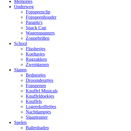
Memories
Onderweg
Fopspeenclip
Fopspeenhouder
Paraplu's
Snack Cup
Wagenspanners
Zonnebrillen
School
Fluohesjes
Koeltasjes
Rugzakken
Zwemtassen
Slapen
Bednestjes
Droomdeurtjes
Fopspenen
Knuffel Musicals
Knuffeldoekjes
Knuffels
Logeerkoffertjes
Nachtlampjes
Slaaptrainer
Spelen
Ballenbaden