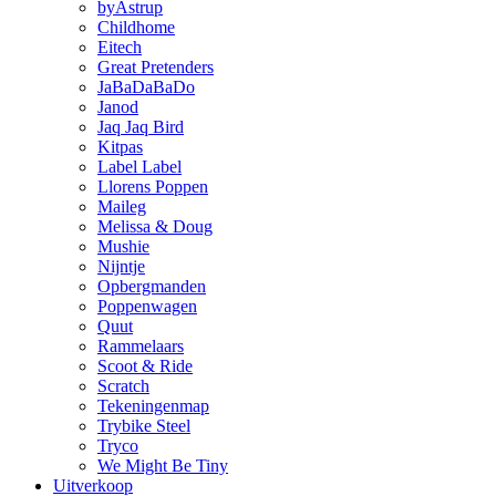
byAstrup
Childhome
Eitech
Great Pretenders
JaBaDaBaDo
Janod
Jaq Jaq Bird
Kitpas
Label Label
Llorens Poppen
Maileg
Melissa & Doug
Mushie
Nijntje
Opbergmanden
Poppenwagen
Quut
Rammelaars
Scoot & Ride
Scratch
Tekeningenmap
Trybike Steel
Tryco
We Might Be Tiny
Uitverkoop