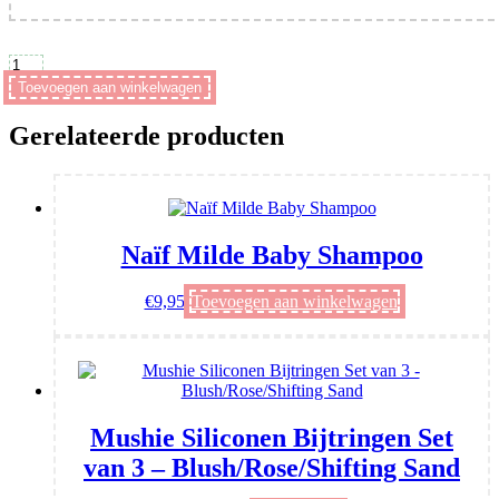
Mushie
Siliconen
Toevoegen aan winkelwagen
Tootbrush
-
Gerelateerde producten
Shifting
Sand/Cambridge
Blue
aantal
Naïf Milde Baby Shampoo
€
9,95
Toevoegen aan winkelwagen
Mushie Siliconen Bijtringen Set
van 3 – Blush/Rose/Shifting Sand