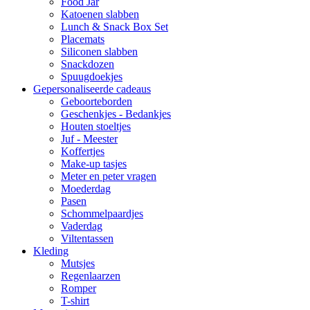
Food Jar
Katoenen slabben
Lunch & Snack Box Set
Placemats
Siliconen slabben
Snackdozen
Spuugdoekjes
Gepersonaliseerde cadeaus
Geboorteborden
Geschenkjes - Bedankjes
Houten stoeltjes
Juf - Meester
Koffertjes
Make-up tasjes
Meter en peter vragen
Moederdag
Pasen
Schommelpaardjes
Vaderdag
Viltentassen
Kleding
Mutsjes
Regenlaarzen
Romper
T-shirt