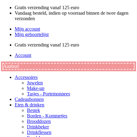
Ga
Gratis verzending vanaf 125 euro
naar
Vandaag besteld, indien op voorraad binnen de twee dagen
de
verzonden
inhoud
Mijn account
Mijn geboortelijst
Gratis verzending vanaf 125 euro
Account
Aanbod
Accessoires
Juwelen
Make-up
Tasjes - Portemonnees
Cadeaubonnen
Eten & drinken
Bestek
Borden - Kommetjes
Brooddozen
Drinkbeker
Drinkflessen